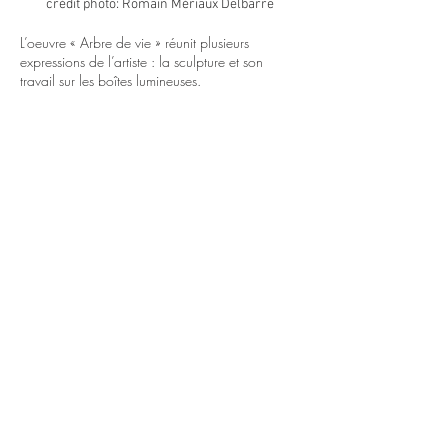
crédit photo: Romain Mériaux Delbarre
L’oeuvre « Arbre de vie » réunit plusieurs
expressions de l’artiste : la sculpture et son
travail sur les boîtes lumineuses.
Ses boîtes lumineuses mettent en scène des
espaces intermédiaires où cohabitent les
transparences, les reflets, les illusions optiques.
Elles sont composées de divers matériaux chers
à l’artiste. Des matières industrielles comme le
plexiglas, le métal, des radiographies, un
réseau électrique, fusionnant avec des matériaux
organiques, tels que le bois, les toiles
d’araignées, des fibres végétales… Le regard
glisse vers un monde intimiste et
multidimensionnel où les repères sont
déstabilisés, l’artificiel se mêle au naturel. Sa
démarche est alchimique : de fortes dualités
(dedans-dehors, fragile-résistant, opaque-
translucide, solide-volatil) visent à révéler la
rencontre ou l’interface entre deux mondes.
Les boîtes lumineuses sont misent en réseaux à